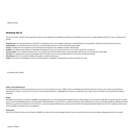
Objekt im Detail
Wohnung Top 24
Diese charmante 3-Zimmer-Wohnung überzeugt durch eine optimale Raumaufteilung auf 96,46 m² Wohnfläche sowie einen sonnigen Balkon mit 20,00 m², der zum Entspannen
einlädt.
Wohnbereich:
Der helle Wohnbereich mit 38,10 m² verfügt über einen hochwertigen Holzboden und bietet Platz für eine gemütliche Sitzlandschaft und einen Essbereich.
Schlafzimmer:
Das Schlafzimmer misst 19,10 m² und ist ebenfalls mit einem warmen Holzboden ausgestattet.
Küche:
Die offene Küche ist praktisch in den Wohnbereich integriert und schafft eine moderne Atmosphäre.
Bad/WC:
Das Badezimmer mit 8,61 m² bietet Platz für Badewanne, Dusche und Waschbecken. Das 2,89 m² große WC ist seperat.
Zusatzzimmer:
Das zusätzliche Zimmer mit 14,73 m², eignet sich ideal als Kinderzimmer und ist ebenfalls mit einem warmen Holzboden ausgestattet.
Vorraum:
Der Eingang führt in einen großzügigen 9,62 m² großen Vorraum, der genügend Platz für Gardarobe und Stauraum bietet.
Abstellraum:
Ein 3,41 m² großer Abstellraum sorgt für zusätzlichen Stauraum.
Balkon:
Der 20,00 m² große Balkon ist über den Wohnbereich zugänglich und bietet einen schönen Ausblick ins Freie.
Ausstattung des Objekts
Wohn- und Arbeitsbereich:
Der Bodenbelag in den Räumen besteht aus massivem, 20 mm starkem Curupay-Vollholz. Dieses edle Material verleiht den Räumen nicht nur eine warme und einladende
Atmosphäre, sondern zeichnet sich auch durch seine außergewöhnliche Langlebigkeit und seinen charakteristischen, rötlich-braunen Farbton aus, der jeden Raum optisch
aufwertet.
Bäder:
Die Bäder sind mit erlesenem Marmor SEABED ausgestattet, dessen creme-beige-gelbe Farbgebung eine zeitlose Eleganz ausstrahlt. Die sanfte Maserung des Marmors schafft
eine luxuriöse Wohlfühlatmosphäre und macht jeden Aufenthalt im Bad zu einem Genuss. Ergänzt wird dieses edle Ambiente durch eine hochwertige Sanitärausstattung der Marke
VITRA. Dazu gehören ein modernes Waschbecken, sowie eine elegante Badewanne und ausreichend Platz für entspannte Stunden bietet. Auch das WC stammt aus dem Hause
VITRA und fügt sich perfekt in das Gesamtbild ein.
Flurbereich:
Auch im Flur findet sich der erlesene Marmor SEABED, der diesen oft vernachlässigten Bereich in einen ansprechenden und repräsentativen Eingangsbereich verwandelt.
Lage des Objekts