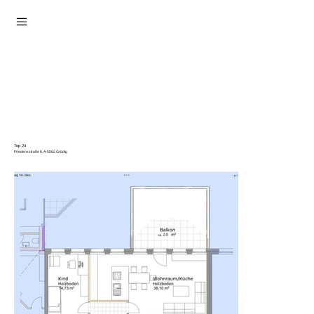
Top 24
Friedensstraße 8, A-5082 Grödig