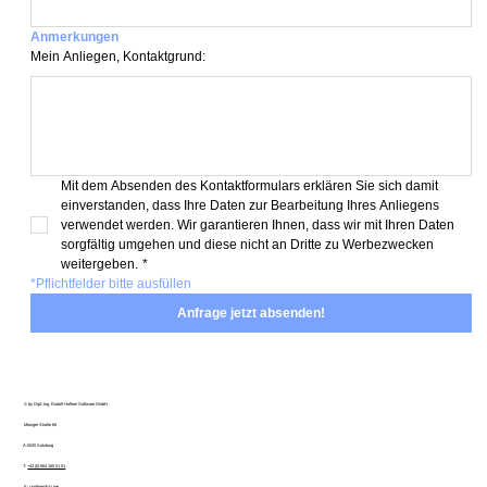
Anmerkungen
Mein Anliegen, Kontaktgrund:
Mit dem Absenden des Kontaktformulars erklären Sie sich damit 
einverstanden, dass Ihre Daten zur Bearbeitung Ihres Anliegens 
verwendet werden. Wir garantieren Ihnen, dass wir mit Ihren Daten 
sorgfältig umgehen und diese nicht an Dritte zu Werbezwecken 
weitergeben.
*
*Pflichtfelder bitte ausfüllen
Anfrage jetzt absenden!
© by Dipl.-Ing. Rudolf Hofherr Software GmbH .
Morzger Straße 66 .
A-5020 Salzburg .
T:
+43 (0) 664 160 51 51
.
E:
r.hofherr@a1.net
.