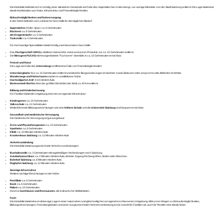
Die Immobilie befindet sich in Grödig, einer attraktiven Gemeinde am Fuße des majestätischen Untersbergs, nur wenige Kilometer von der Stadt Salzburg entfernt. Die Lage bietet eine
ideale Kombination aus Natur, Infrastruktur und Freizeitmöglichkeiten.
Einkaufsmöglichkeiten und Nahversorgung
In der Nähe befinden sich zahlreiche Geschäfte für den täglichen Bedarf:
Supermärkte
(Hofer, Spar): ca. 6 Gehminuten
Bäckerei
: ca. 6 Gehminuten
dm-Drogeriemarkt
: ca. 5 Gehminuten
Tankstelle
: ca. 4 Gehminuten
Für hochwertige Spezialitäten bietet Grödig zwei besondere Geschäfte:
Das
Fischgeschäft GRÜLL
mit Bistro: bekannt für seine exklusiven Produkte, nur ca. 10 Gehminuten entfernt.
Die
Metzgerei FUCHS
mit Heurigenbetrieb "Fuchserei": ebenfalls in ca. 10 Gehminuten erreichbar.
Freizeit und Natur
Die Lage am Fuße des
Untersbergs
eröffnet eine Fülle von Freizeitmöglichkeiten:
Untersbergbahn
: Nur ca. 15 Gehminuten entfernt und ideal für Bergwanderungen im Sommer sowie Skitouren oder anspruchsvolle Abfahrten im Winter.
Wanderwege und Klettertouren
starten in unmittelbarer Nähe.
Hochseilgarten Anif
: 4 km mit dem Auto.
Eisriesenwelt Werfen
: Eine der größten Eishöhlen der Welt, ca. 40 km entfernt.
Bildung und Kinderbetreuung
Für Familien bietet die Umgebung eine hervorragende Infrastruktur:
Kindergarten
: ca. 20 Gehminuten
Volksschule
: ca. 12 Gehminuten
Weiterführende Bildungseinrichtungen wie eine
Höhere Schule
und die
Universität Salzburg
sind bequem erreichbar.
Gesundheit und medizinische Versorgung
Die medizinische Versorgung ist gut ausgebaut:
Ärzte und Physiotherapeuten
: ca. 15 Gehminuten
Apotheke
: ca. 6 Gehminuten
Klinik
: ca. 10 Minuten mit dem Auto
Krankenhaus Salzburg
: ca. 12 Minuten mit dem Auto
Verkehrsanbindung
Die Immobilie bietet ausgezeichnete Verkehrsverbindungen:
Bushaltestelle
: ca. 3 Gehminuten mit regelmäßigen Verbindungen nach Salzburg.
Autobahnanschluss
: ca. 2 Minuten mit dem Auto; direkter Zugang Richtung Wien, Süden oder München.
Bahnhof Salzburg
: ca. 8 Minuten mit dem Auto.
Flughafen Salzburg
: ca. 12 Minuten mit dem Auto.
Sonstige Infrastruktur
Weitere wichtige Einrichtungen in der Nähe:
Postfiliale
: ca. 6 Gehminuten
Bank
: ca. 6 Gehminuten
Polizei
: ca. 15 Gehminuten
Diverse
Gasthäuser und Restaurants
, die kulinarische Vielfalt bieten.
Fazit:
Die Immobilie bietet eine erstklassige Lage in einer naturnahen und gleichzeitig hervorragend erschlossenen Umgebung. Mit kurzen Wegen zu Einkaufsmöglichkeiten,
Bildungseinrichtungen, Freizeitangeboten und einer ausgezeichneten Verkehrsanbindung ist sie sowohl für Familien als auch für Pendler eine ideale Wahl.