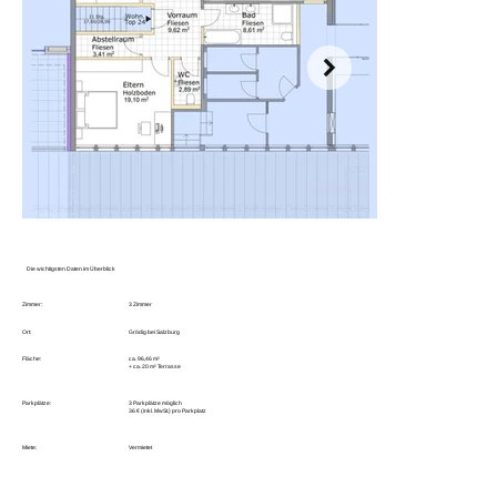
Die wichtigsten Daten im Überblick
Zimmer:
3 Zimmer
Ort:
Grödig bei Salzburg
Fläche:
ca. 96,46 m²
+ ca. 20 m² Terrasse
Parkplätze:
3 Parkplätze möglich
36 € (inkl. MwSt.) pro Parkplatz
Miete:
Vermietet