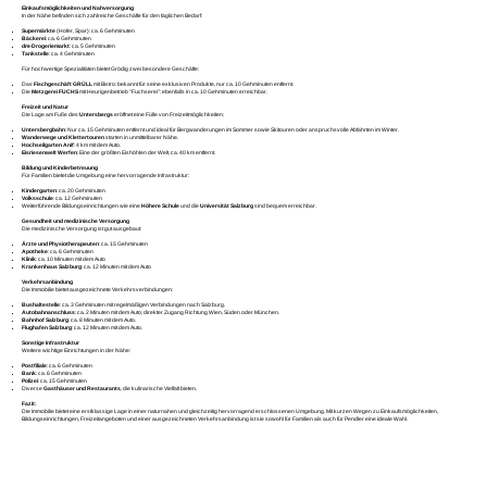
Einkaufsmöglichkeiten und Nahversorgung
In der Nähe befinden sich zahlreiche Geschäfte für den täglichen Bedarf:
Supermärkte
(Hofer, Spar): ca. 6 Gehminuten
Bäckerei
: ca. 6 Gehminuten
dm-Drogeriemarkt
: ca. 5 Gehminuten
Tankstelle
: ca. 4 Gehminuten
Für hochwertige Spezialitäten bietet Grödig zwei besondere Geschäfte:
Das
Fischgeschäft GRÜLL
mit Bistro: bekannt für seine exklusiven Produkte, nur ca. 10 Gehminuten entfernt.
Die
Metzgerei FUCHS
mit Heurigenbetrieb "Fuchserei": ebenfalls in ca. 10 Gehminuten erreichbar.
Freizeit und Natur
Die Lage am Fuße des
Untersbergs
eröffnet eine Fülle von Freizeitmöglichkeiten:
Untersbergbahn
: Nur ca. 15 Gehminuten entfernt und ideal für Bergwanderungen im Sommer sowie Skitouren oder anspruchsvolle Abfahrten im Winter.
Wanderwege und Klettertouren
starten in unmittelbarer Nähe.
Hochseilgarten Anif
: 4 km mit dem Auto.
Eisriesenwelt Werfen
: Eine der größten Eishöhlen der Welt, ca. 40 km entfernt.
Bildung und Kinderbetreuung
Für Familien bietet die Umgebung eine hervorragende Infrastruktur:
Kindergarten
: ca. 20 Gehminuten
Volksschule
: ca. 12 Gehminuten
Weiterführende Bildungseinrichtungen wie eine
Höhere Schule
und die
Universität Salzburg
sind bequem erreichbar.
Gesundheit und medizinische Versorgung
Die medizinische Versorgung ist gut ausgebaut:
Ärzte und Physiotherapeuten
: ca. 15 Gehminuten
Apotheke
: ca. 6 Gehminuten
Klinik
: ca. 10 Minuten mit dem Auto
Krankenhaus Salzburg
: ca. 12 Minuten mit dem Auto
Verkehrsanbindung
Die Immobilie bietet ausgezeichnete Verkehrsverbindungen:
Bushaltestelle
: ca. 3 Gehminuten mit regelmäßigen Verbindungen nach Salzburg.
Autobahnanschluss
: ca. 2 Minuten mit dem Auto; direkter Zugang Richtung Wien, Süden oder München.
Bahnhof Salzburg
: ca. 8 Minuten mit dem Auto.
Flughafen Salzburg
: ca. 12 Minuten mit dem Auto.
Sonstige Infrastruktur
Weitere wichtige Einrichtungen in der Nähe:
Postfiliale
: ca. 6 Gehminuten
Bank
: ca. 6 Gehminuten
Polizei
: ca. 15 Gehminuten
Diverse
Gasthäuser und Restaurants
, die kulinarische Vielfalt bieten.
Fazit:
Die Immobilie bietet eine erstklassige Lage in einer naturnahen und gleichzeitig hervorragend erschlossenen Umgebung. Mit kurzen Wegen zu Einkaufsmöglichkeiten,
Bildungseinrichtungen, Freizeitangeboten und einer ausgezeichneten Verkehrsanbindung ist sie sowohl für Familien als auch für Pendler eine ideale Wahl.