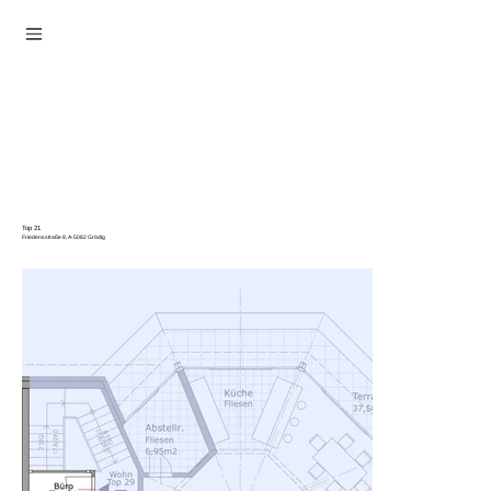
Top 21
Friedensstraße 8, A-5082 Grödig