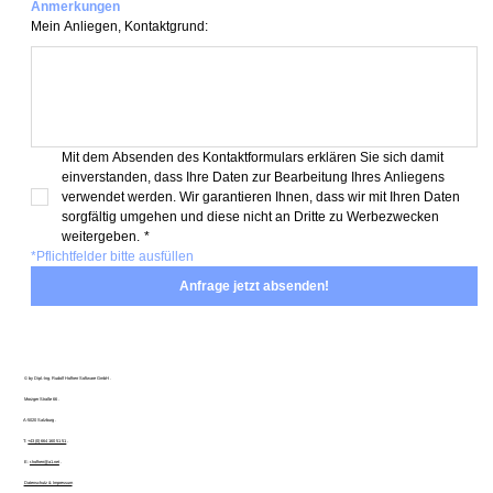
Anmerkungen
Mein Anliegen, Kontaktgrund:
Mit dem Absenden des Kontaktformulars erklären Sie sich damit 
einverstanden, dass Ihre Daten zur Bearbeitung Ihres Anliegens 
verwendet werden. Wir garantieren Ihnen, dass wir mit Ihren Daten 
sorgfältig umgehen und diese nicht an Dritte zu Werbezwecken 
weitergeben.
*
*Pflichtfelder bitte ausfüllen
Anfrage jetzt absenden!
© by Dipl.-Ing. Rudolf Hofherr Software GmbH .
Morzger Straße 66 .
A-5020 Salzburg .
T:
+43 (0) 664 160 51 51
.
E:
r.hofherr@a1.net
.
Datenschutz & Impressum