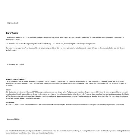
Objekt im Detail
Büro Top 21
Dieses Büro bietet Ihnen auf ca. 70,81 m² ein angenehmes und produktives Arbeitsumfeld. Die 2 Räume überzeugen durch große Fenster, die für eine helle und freundliche
Atmosphäre sorgen.
Die durchdachte Raumaufteilung ermöglicht eine flexible Nutzung – ob Einzelbüros, Teamarbeitsplätze oder Besprechungsräume.
Dank der hervorragenden Anbindung und der attraktiven Lage profitieren Sie von einer optimalen Infrastruktur sowie kurzen Wegen zu Restaurants, Cafés und öffentlichen
Verkehrsmitteln.
Ausstattung des Objekts
Wohn- und Arbeitsbereich:
Der Bodenbelag in den Räumen besteht aus massivem, 20 mm starkem Curupay-Vollholz. Dieses edle Material verleiht den Räumen nicht nur eine warme und einladende
Atmosphäre, sondern zeichnet sich auch durch seine außergewöhnliche Langlebigkeit und seinen charakteristischen, rötlich-braunen Farbton aus, der jeden Raum optisch
aufwertet.
Bäder:
Die Bäder sind mit erlesenem Marmor SEABED ausgestattet, dessen creme-beige-gelbe Farbgebung eine zeitlose Eleganz ausstrahlt. Die sanfte Maserung des Marmors schafft
eine luxuriöse Wohlfühlatmosphäre und macht jeden Aufenthalt im Bad zu einem Genuss. Ergänzt wird dieses edle Ambiente durch eine hochwertige Sanitärausstattung der Marke
VITRA. Dazu gehören ein modernes Waschbecken, sowie eine elegante Badewanne und ausreichend Platz für entspannte Stunden bietet. Auch das WC stammt aus dem Hause
VITRA und fügt sich perfekt in das Gesamtbild ein.
Flurbereich:
Auch im Flur findet sich der erlesene Marmor SEABED, der diesen oft vernachlässigten Bereich in einen ansprechenden und repräsentativen Eingangsbereich verwandelt.
Lage des Objekts
Die Immobilie befindet sich in Grödig, einer attraktiven Gemeinde am Fuße des majestätischen Untersbergs, nur wenige Kilometer von der Stadt Salzburg entfernt. Die Lage bietet eine
ideale Kombination aus Natur, Infrastruktur und Freizeitmöglichkeiten.