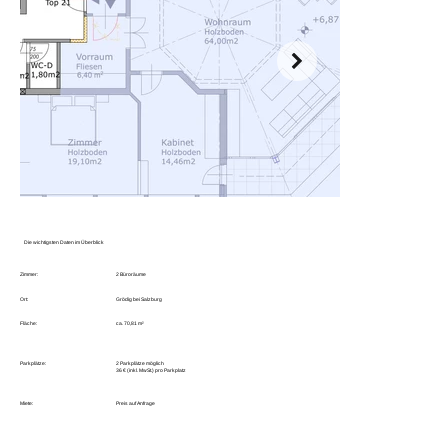
Die wichtigsten Daten im Überblick
Zimmer:
2 Büroräume
Ort:
Grödig bei Salzburg
Fläche:
ca. 70,81 m²
Parkplätze:
2 Parkplätze möglich
36 € (inkl. MwSt.) pro Parkplatz
Miete:
Preis auf Anfrage