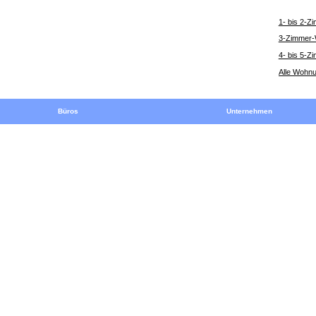
1- bis 2-
3-Zimmer
4- bis 5-
Alle Wohn
Büros
Unternehmen