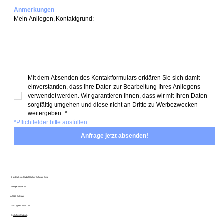
Anmerkungen
Mein Anliegen, Kontaktgrund:
Mit dem Absenden des Kontaktformulars erklären Sie sich damit 
einverstanden, dass Ihre Daten zur Bearbeitung Ihres Anliegens 
verwendet werden. Wir garantieren Ihnen, dass wir mit Ihren Daten 
sorgfältig umgehen und diese nicht an Dritte zu Werbezwecken 
weitergeben.
*
*Pflichtfelder bitte ausfüllen
Anfrage jetzt absenden!
© by Dipl.-Ing. Rudolf Hofherr Software GmbH .
Morzger Straße 66 .
A-5020 Salzburg .
T:
+43 (0) 664 160 51 51
.
E:
r.hofherr@a1.net
.