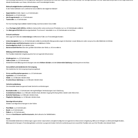
Die Immobilie befindet sich in Grödig, einer attraktiven Gemeinde am Fuße des majestätischen Untersbergs, nur wenige Kilometer von der Stadt Salzburg entfernt. Die Lage bietet eine
ideale Kombination aus Natur, Infrastruktur und Freizeitmöglichkeiten.
Einkaufsmöglichkeiten und Nahversorgung
In der Nähe befinden sich zahlreiche Geschäfte für den täglichen Bedarf:
Supermärkte
(Hofer, Spar): ca. 6 Gehminuten
Bäckerei
: ca. 6 Gehminuten
dm-Drogeriemarkt
: ca. 5 Gehminuten
Tankstelle
: ca. 4 Gehminuten
Für hochwertige Spezialitäten bietet Grödig zwei besondere Geschäfte:
Das
Fischgeschäft GRÜLL
mit Bistro: bekannt für seine exklusiven Produkte, nur ca. 10 Gehminuten entfernt.
Die
Metzgerei FUCHS
mit Heurigenbetrieb "Fuchserei": ebenfalls in ca. 10 Gehminuten erreichbar.
Freizeit und Natur
Die Lage am Fuße des
Untersbergs
eröffnet eine Fülle von Freizeitmöglichkeiten:
Untersbergbahn
: Nur ca. 15 Gehminuten entfernt und ideal für Bergwanderungen im Sommer sowie Skitouren oder anspruchsvolle Abfahrten im Winter.
Wanderwege und Klettertouren
starten in unmittelbarer Nähe.
Hochseilgarten Anif
: 4 km mit dem Auto.
Eisriesenwelt Werfen
: Eine der größten Eishöhlen der Welt, ca. 40 km entfernt.
Bildung und Kinderbetreuung
Für Familien bietet die Umgebung eine hervorragende Infrastruktur:
Kindergarten
: ca. 20 Gehminuten
Volksschule
: ca. 12 Gehminuten
Weiterführende Bildungseinrichtungen wie eine
Höhere Schule
und die
Universität Salzburg
sind bequem erreichbar.
Gesundheit und medizinische Versorgung
Die medizinische Versorgung ist gut ausgebaut:
Ärzte und Physiotherapeuten
: ca. 15 Gehminuten
Apotheke
: ca. 6 Gehminuten
Klinik
: ca. 10 Minuten mit dem Auto
Krankenhaus Salzburg
: ca. 12 Minuten mit dem Auto
Verkehrsanbindung
Die Immobilie bietet ausgezeichnete Verkehrsverbindungen:
Bushaltestelle
: ca. 3 Gehminuten mit regelmäßigen Verbindungen nach Salzburg.
Autobahnanschluss
: ca. 2 Minuten mit dem Auto; direkter Zugang Richtung Wien, Süden oder München.
Bahnhof Salzburg
: ca. 8 Minuten mit dem Auto.
Flughafen Salzburg
: ca. 12 Minuten mit dem Auto.
Sonstige Infrastruktur
Weitere wichtige Einrichtungen in der Nähe:
Postfiliale
: ca. 6 Gehminuten
Bank
: ca. 6 Gehminuten
Polizei
: ca. 15 Gehminuten
Diverse
Gasthäuser und Restaurants
, die kulinarische Vielfalt bieten.
Fazit:
Die Immobilie bietet eine erstklassige Lage in einer naturnahen und gleichzeitig hervorragend erschlossenen Umgebung. Mit kurzen Wegen zu Einkaufsmöglichkeiten,
Bildungseinrichtungen, Freizeitangeboten und einer ausgezeichneten Verkehrsanbindung ist sie sowohl für Familien als auch für Pendler eine ideale Wahl.