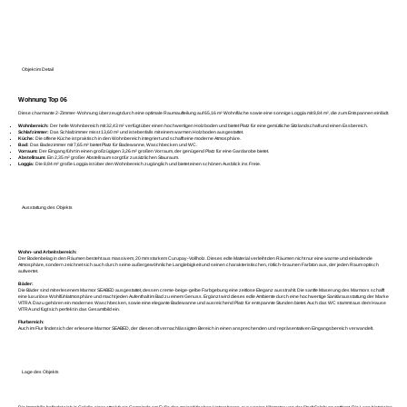
Objekt im Detail
Wohnung Top 06
Diese charmante 2-Zimmer-Wohnung überzeugt durch eine optimale Raumaufteilung auf 65,16 m² Wohnfläche sowie eine sonnige Loggia mit 8,84 m², die zum Entspannen einlädt.
Wohnbereich:
Der helle Wohnbereich mit 32,43 m² verfügt über einen hochwertigen Holzboden und bietet Platz für eine gemütliche Sitzlandschaft und einen Essbereich.
Schlafzimmer:
Das Schlafzimmer misst 13,60 m² und ist ebenfalls mit einem warmen Holzboden ausgestattet.
Küche:
Die offene Küche ist praktisch in den Wohnbereich integriert und schafft eine moderne Atmosphäre.
Bad:
Das Badezimmer mit 7,65 m² bietet Platz für Badewanne, Waschbecken und WC.
Vorraum:
Der Eingang führt in einen großzügigen 3,26 m² großen Vorraum, der genügend Platz für eine Gardarobe bietet.
Abstellraum:
Ein 2,35 m² großer Abstellraum sorgt für zusätzlichen Stauraum.
Loggia:
Die 8,84 m² große Loggia ist über den Wohnbereich zugänglich und bietet einen schönen Ausblick ins Freie.
Ausstattung des Objekts
Wohn- und Arbeitsbereich:
Der Bodenbelag in den Räumen besteht aus massivem, 20 mm starkem Curupay-Vollholz. Dieses edle Material verleiht den Räumen nicht nur eine warme und einladende
Atmosphäre, sondern zeichnet sich auch durch seine außergewöhnliche Langlebigkeit und seinen charakteristischen, rötlich-braunen Farbton aus, der jeden Raum optisch
aufwertet.
Bäder:
Die Bäder sind mit erlesenem Marmor SEABED ausgestattet, dessen creme-beige-gelbe Farbgebung eine zeitlose Eleganz ausstrahlt. Die sanfte Maserung des Marmors schafft
eine luxuriöse Wohlfühlatmosphäre und macht jeden Aufenthalt im Bad zu einem Genuss. Ergänzt wird dieses edle Ambiente durch eine hochwertige Sanitärausstattung der Marke
VITRA. Dazu gehören ein modernes Waschbecken, sowie eine elegante Badewanne und ausreichend Platz für entspannte Stunden bietet. Auch das WC stammt aus dem Hause
VITRA und fügt sich perfekt in das Gesamtbild ein.
Flurbereich:
Auch im Flur findet sich der erlesene Marmor SEABED, der diesen oft vernachlässigten Bereich in einen ansprechenden und repräsentativen Eingangsbereich verwandelt.
Lage des Objekts