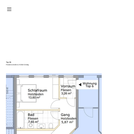
Top 06
Friedensstraße 8, A-5082 Grödig