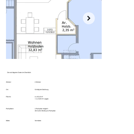
Die wichtigsten Daten im Überblick
Zimmer:
2 Zimmer
Ort:
Grödig bei Salzburg
Fläche:
ca. 65,16 m²
+ ca. 8,84 m² Loggia
Parkplätze:
1 Parkplatz möglich
36 € (inkl. MwSt.) pro Parkplatz
Miete:
Vermietet