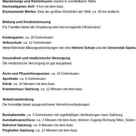
Wanderwege und Klettertouren
starten in unmittelbarer Nähe.
Hochseilgarten Anif
: 4 km mit dem Auto.
Eisriesenwelt Werfen
: Eine der größten Eishöhlen der Welt, ca. 40 km entfernt.
Bildung und Kinderbetreuung
Für Familien bietet die Umgebung eine hervorragende Infrastruktur:
Kindergarten
: ca. 20 Gehminuten
Volksschule
: ca. 12 Gehminuten
Weiterführende Bildungseinrichtungen wie eine
Höhere Schule
und die
Universität Salzb
Gesundheit und medizinische Versorgung
Die medizinische Versorgung ist gut ausgebaut:
Ärzte und Physiotherapeuten
: ca. 15 Gehminuten
Apotheke
: ca. 6 Gehminuten
Klinik
: ca. 10 Minuten mit dem Auto
Krankenhaus Salzburg
: ca. 12 Minuten mit dem Auto
Verkehrsanbindung
Die Immobilie bietet ausgezeichnete Verkehrsverbindungen:
Bushaltestelle
: ca. 3 Gehminuten mit regelmäßigen Verbindungen nach Salzburg.
Autobahnanschluss
: ca. 2 Minuten mit dem Auto; direkter Zugang Richtung Wien, Süde
Bahnhof Salzburg
: ca. 8 Minuten mit dem Auto.
Flughafen Salzburg
: ca. 12 Minuten mit dem Auto.