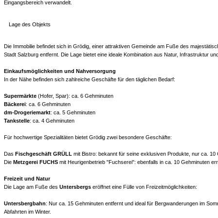
Eingangsbereich verwandelt.
Lage des Objekts
Die Immobilie befindet sich in Grödig, einer attraktiven Gemeinde am Fuße des majestätis
Stadt Salzburg entfernt. Die Lage bietet eine ideale Kombination aus Natur, Infrastruktur un
Einkaufsmöglichkeiten und Nahversorgung
In der Nähe befinden sich zahlreiche Geschäfte für den täglichen Bedarf:
Supermärkte
(Hofer, Spar): ca. 6 Gehminuten
Bäckerei
: ca. 6 Gehminuten
dm-Drogeriemarkt
: ca. 5 Gehminuten
Tankstelle
: ca. 4 Gehminuten
Für hochwertige Spezialitäten bietet Grödig zwei besondere Geschäfte:
Das
Fischgeschäft GRÜLL
mit Bistro: bekannt für seine exklusiven Produkte, nur ca. 10
Die
Metzgerei FUCHS
mit Heurigenbetrieb "Fuchserei": ebenfalls in ca. 10 Gehminuten err
Freizeit und Natur
Die Lage am Fuße des
Untersbergs
eröffnet eine Fülle von Freizeitmöglichkeiten:
Untersbergbahn
: Nur ca. 15 Gehminuten entfernt und ideal für Bergwanderungen im Som
Abfahrten im Winter.