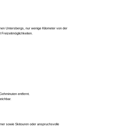
chen Untersbergs, nur wenige Kilometer von der
d Freizeitmöglichkeiten.
 Gehminuten entfernt.
eichbar.
mer sowie Skitouren oder anspruchsvolle