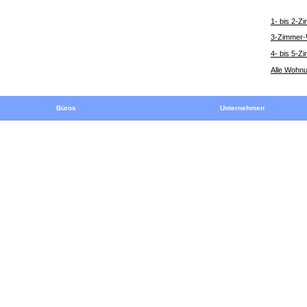
1- bis 2-
3-Zimmer
4- bis 5-
Alle Wohn
Büros
Unternehmen