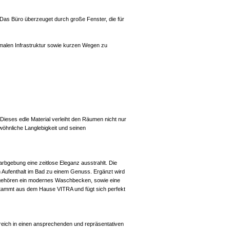
 Das Büro überzeuget durch große Fenster, die für
imalen Infrastruktur sowie kurzen Wegen zu
eses edle Material verleiht den Räumen nicht nur
öhnliche Langlebigkeit und seinen
bgebung eine zeitlose Eleganz ausstrahlt. Die
 Aufenthalt im Bad zu einem Genuss. Ergänzt wird
 gehören ein modernes Waschbecken, sowie eine
stammt aus dem Hause VITRA und fügt sich perfekt
reich in einen ansprechenden und repräsentativen