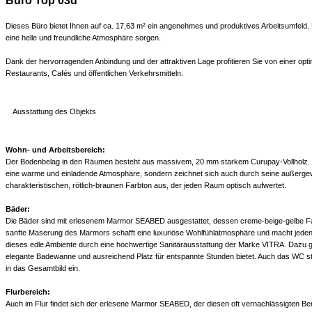
Büro Top 03d
Dieses Büro bietet Ihnen auf ca. 17,63 m² ein angenehmes und produktives Arbeitsumfeld.
eine helle und freundliche Atmosphäre sorgen.
Dank der hervorragenden Anbindung und der attraktiven Lage profitieren Sie von einer opt
Restaurants, Cafés und öffentlichen Verkehrsmitteln.
Ausstattung des Objekts
Wohn- und Arbeitsbereich:
Der Bodenbelag in den Räumen besteht aus massivem, 20 mm starkem Curupay-Vollholz. Di
eine warme und einladende Atmosphäre, sondern zeichnet sich auch durch seine außergew
charakteristischen, rötlich-braunen Farbton aus, der jeden Raum optisch aufwertet.
Bäder:
Die Bäder sind mit erlesenem Marmor SEABED ausgestattet, dessen creme-beige-gelbe Far
sanfte Maserung des Marmors schafft eine luxuriöse Wohlfühlatmosphäre und macht jeden
dieses edle Ambiente durch eine hochwertige Sanitärausstattung der Marke VITRA. Dazu
elegante Badewanne und ausreichend Platz für entspannte Stunden bietet. Auch das WC 
in das Gesamtbild ein.
Flurbereich:
Auch im Flur findet sich der erlesene Marmor SEABED, der diesen oft vernachlässigten Be