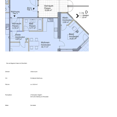
Die wichtigsten Daten im Überblick
Zimmer:
1 Büroraum
Ort:
Grödig bei Salzburg
Fläche:
ca. 19,54 m²
Parkplätze:
1 Parkplatz möglich
36 € (inkl. MwSt.) pro Parkplatz
Miete:
Vermietet