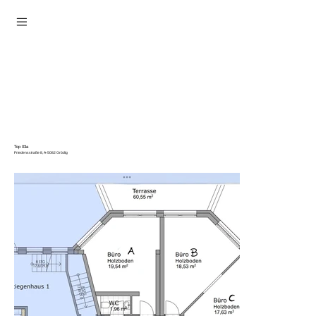
Top 03a
Friedensstraße 8, A-5082 Grödig