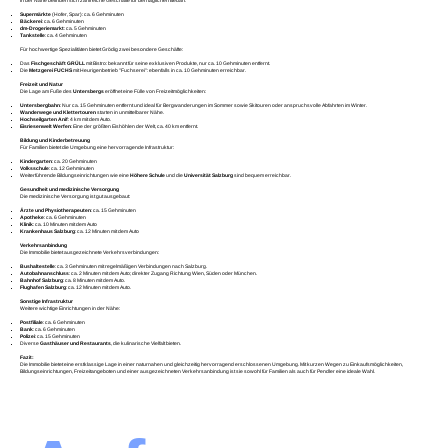
In der Nähe befinden sich zahlreiche Geschäfte für den täglichen Bedarf:
Supermärkte
(Hofer, Spar): ca. 6 Gehminuten
Bäckerei
: ca. 6 Gehminuten
dm-Drogeriemarkt
: ca. 5 Gehminuten
Tankstelle
: ca. 4 Gehminuten
Für hochwertige Spezialitäten bietet Grödig zwei besondere Geschäfte:
Das
Fischgeschäft GRÜLL
mit Bistro: bekannt für seine exklusiven Produkte, nur ca. 10 Gehminuten entfernt.
Die
Metzgerei FUCHS
mit Heurigenbetrieb "Fuchserei": ebenfalls in ca. 10 Gehminuten erreichbar.
Freizeit und Natur
Die Lage am Fuße des
Untersbergs
eröffnet eine Fülle von Freizeitmöglichkeiten:
Untersbergbahn
: Nur ca. 15 Gehminuten entfernt und ideal für Bergwanderungen im Sommer sowie Skitouren oder anspruchsvolle Abfahrten im Winter.
Wanderwege und Klettertouren
starten in unmittelbarer Nähe.
Hochseilgarten Anif
: 4 km mit dem Auto.
Eisriesenwelt Werfen
: Eine der größten Eishöhlen der Welt, ca. 40 km entfernt.
Bildung und Kinderbetreuung
Für Familien bietet die Umgebung eine hervorragende Infrastruktur:
Kindergarten
: ca. 20 Gehminuten
Volksschule
: ca. 12 Gehminuten
Weiterführende Bildungseinrichtungen wie eine
Höhere Schule
und die
Universität Salzburg
sind bequem erreichbar.
Gesundheit und medizinische Versorgung
Die medizinische Versorgung ist gut ausgebaut:
Ärzte und Physiotherapeuten
: ca. 15 Gehminuten
Apotheke
: ca. 6 Gehminuten
Klinik
: ca. 10 Minuten mit dem Auto
Krankenhaus Salzburg
: ca. 12 Minuten mit dem Auto
Verkehrsanbindung
Die Immobilie bietet ausgezeichnete Verkehrsverbindungen:
Bushaltestelle
: ca. 3 Gehminuten mit regelmäßigen Verbindungen nach Salzburg.
Autobahnanschluss
: ca. 2 Minuten mit dem Auto; direkter Zugang Richtung Wien, Süden oder München.
Bahnhof Salzburg
: ca. 8 Minuten mit dem Auto.
Flughafen Salzburg
: ca. 12 Minuten mit dem Auto.
Sonstige Infrastruktur
Weitere wichtige Einrichtungen in der Nähe:
Postfiliale
: ca. 6 Gehminuten
Bank
: ca. 6 Gehminuten
Polizei
: ca. 15 Gehminuten
Diverse
Gasthäuser und Restaurants
, die kulinarische Vielfalt bieten.
Fazit:
Die Immobilie bietet eine erstklassige Lage in einer naturnahen und gleichzeitig hervorragend erschlossenen Umgebung. Mit kurzen Wegen zu Einkaufsmöglichkeiten,
Bildungseinrichtungen, Freizeitangeboten und einer ausgezeichneten Verkehrsanbindung ist sie sowohl für Familien als auch für Pendler eine ideale Wahl.