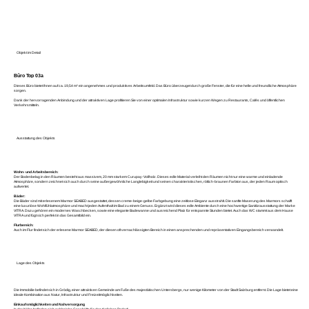
Objekt im Detail
Büro Top 03a
Dieses Büro bietet Ihnen auf ca. 19,54 m² ein angenehmes und produktives Arbeitsumfeld. Das Büro überzeuget durch große Fenster, die für eine helle und freundliche Atmosphäre
sorgen.
Dank der hervorragenden Anbindung und der attraktiven Lage profitieren Sie von einer optimalen Infrastruktur sowie kurzen Wegen zu Restaurants, Cafés und öffentlichen
Verkehrsmitteln.
Ausstattung des Objekts
Wohn- und Arbeitsbereich:
Der Bodenbelag in den Räumen besteht aus massivem, 20 mm starkem Curupay-Vollholz. Dieses edle Material verleiht den Räumen nicht nur eine warme und einladende
Atmosphäre, sondern zeichnet sich auch durch seine außergewöhnliche Langlebigkeit und seinen charakteristischen, rötlich-braunen Farbton aus, der jeden Raum optisch
aufwertet.
Bäder:
Die Bäder sind mit erlesenem Marmor SEABED ausgestattet, dessen creme-beige-gelbe Farbgebung eine zeitlose Eleganz ausstrahlt. Die sanfte Maserung des Marmors schafft
eine luxuriöse Wohlfühlatmosphäre und macht jeden Aufenthalt im Bad zu einem Genuss. Ergänzt wird dieses edle Ambiente durch eine hochwertige Sanitärausstattung der Marke
VITRA. Dazu gehören ein modernes Waschbecken, sowie eine elegante Badewanne und ausreichend Platz für entspannte Stunden bietet. Auch das WC stammt aus dem Hause
VITRA und fügt sich perfekt in das Gesamtbild ein.
Flurbereich:
Auch im Flur findet sich der erlesene Marmor SEABED, der diesen oft vernachlässigten Bereich in einen ansprechenden und repräsentativen Eingangsbereich verwandelt.
Lage des Objekts
Die Immobilie befindet sich in Grödig, einer attraktiven Gemeinde am Fuße des majestätischen Untersbergs, nur wenige Kilometer von der Stadt Salzburg entfernt. Die Lage bietet eine
ideale Kombination aus Natur, Infrastruktur und Freizeitmöglichkeiten.
Einkaufsmöglichkeiten und Nahversorgung