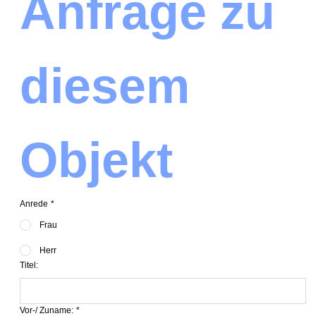
Anfrage zu 
diesem 
Objekt
Anrede
*
Frau
Herr
Titel:
Vor-/ Zuname:
*