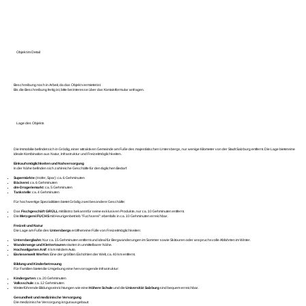
Objekt im Detail
Beschreibung noch in Arbeit, da das Objekt vermietet ist.
Bis die Beschreibung fertig ist, bitte bei Interesse über das Kontaktformular anfragen.
Lage des Objekts
Die Immobilie befindet sich in Grödig, einer attraktiven Gemeinde am Fuße des majestätischen Untersbergs, nur wenige Kilometer von der Stadt Salzburg entfernt. Die Lage bietet eine
ideale Kombination aus Natur, Infrastruktur und Freizeitmöglichkeiten.
Einkaufsmöglichkeiten und Nahversorgung
In der Nähe befinden sich zahlreiche Geschäfte für den täglichen Bedarf:
Supermärkte
(Hofer, Spar): ca. 6 Gehminuten
Bäckerei
: ca. 6 Gehminuten
dm-Drogeriemarkt
: ca. 5 Gehminuten
Tankstelle
: ca. 4 Gehminuten
Für hochwertige Spezialitäten bietet Grödig zwei besondere Geschäfte:
Das
Fischgeschäft GRÜLL
mit Bistro: bekannt für seine exklusiven Produkte, nur ca. 10 Gehminuten entfernt.
Die
Metzgerei FUCHS
mit Heurigenbetrieb "Fuchserei": ebenfalls in ca. 10 Gehminuten erreichbar.
Freizeit und Natur
Die Lage am Fuße des
Untersbergs
eröffnet eine Fülle von Freizeitmöglichkeiten:
Untersbergbahn
: Nur ca. 15 Gehminuten entfernt und ideal für Bergwanderungen im Sommer sowie Skitouren oder anspruchsvolle Abfahrten im Winter.
Wanderwege und Klettertouren
starten in unmittelbarer Nähe.
Hochseilgarten Anif
: 4 km mit dem Auto.
Eisriesenwelt Werfen
: Eine der größten Eishöhlen der Welt, ca. 40 km entfernt.
Bildung und Kinderbetreuung
Für Familien bietet die Umgebung eine hervorragende Infrastruktur:
Kindergarten
: ca. 20 Gehminuten
Volksschule
: ca. 12 Gehminuten
Weiterführende Bildungseinrichtungen wie eine
Höhere Schule
und die
Universität Salzburg
sind bequem erreichbar.
Gesundheit und medizinische Versorgung
Die medizinische Versorgung ist gut ausgebaut: