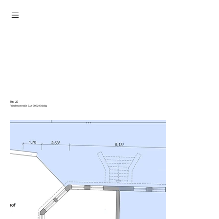
Top 22
Friedensstraße 6, A-5082 Grödig