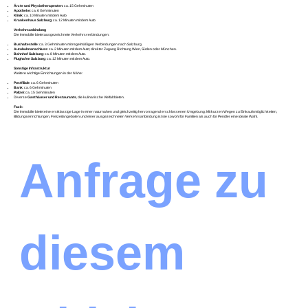
Ärzte und Physiotherapeuten
: ca. 15 Gehminuten
Apotheke
: ca. 6 Gehminuten
Klinik
: ca. 10 Minuten mit dem Auto
Krankenhaus Salzburg
: ca. 12 Minuten mit dem Auto
Verkehrsanbindung
Die Immobilie bietet ausgezeichnete Verkehrsverbindungen:
Bushaltestelle
: ca. 3 Gehminuten mit regelmäßigen Verbindungen nach Salzburg.
Autobahnanschluss
: ca. 2 Minuten mit dem Auto; direkter Zugang Richtung Wien, Süden oder München.
Bahnhof Salzburg
: ca. 8 Minuten mit dem Auto.
Flughafen Salzburg
: ca. 12 Minuten mit dem Auto.
Sonstige Infrastruktur
Weitere wichtige Einrichtungen in der Nähe:
Postfiliale
: ca. 6 Gehminuten
Bank
: ca. 6 Gehminuten
Polizei
: ca. 15 Gehminuten
Diverse
Gasthäuser und Restaurants
, die kulinarische Vielfalt bieten.
Fazit:
Die Immobilie bietet eine erstklassige Lage in einer naturnahen und gleichzeitig hervorragend erschlossenen Umgebung. Mit kurzen Wegen zu Einkaufsmöglichkeiten,
Bildungseinrichtungen, Freizeitangeboten und einer ausgezeichneten Verkehrsanbindung ist sie sowohl für Familien als auch für Pendler eine ideale Wahl.
Anfrage zu 
diesem 