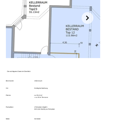
Die wichtigsten Daten im Überblick
Büroräume:
1 Büroraum
Ort:
Grödig bei Salzburg
Fläche:
ca. 55,13 m²
+ ca. 50 m² Terrasse
Parkplätze:
1 Parkplatz möglich
36 € (inkl. MwSt.) pro Parkplatz
Miete:
Vermietet