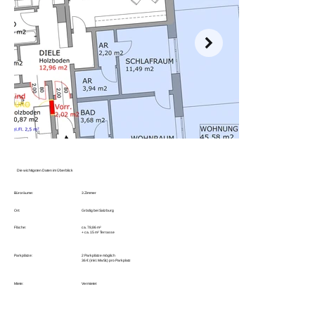
Die wichtigsten Daten im Überblick
Büroräume:
3 Zimmer
Ort:
Grödig bei Salzburg
Fläche:
ca. 78,86 m²
+ ca. 15 m² Terrasse
Parkplätze:
2 Parkplätze möglich
36 € (inkl. MwSt.) pro Parkplatz
Miete:
Vermietet