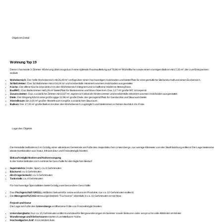
Objekt im Detail
Wohnung Top 19
Diese charmante 3-Zimmer-Wohnung überzeugt durch eine optimale Raumaufteilung auf 78,86 m² Wohnfläche sowie einen sonnigen Balkon mit 17,35 m², der zum Entspannen
einlädt.
Wohnbereich:
Der helle Wohnbereich mit 26,49 m² verfügt über einen hochwertigen Holzboden und bietet Platz für eine gemütliche Sitzlandschaft und einen Essbereich.
Schlafzimmer:
Das Schlafzimmer misst 16,04 m² und ist ebenfalls mit einem warmen Holzboden ausgestattet.
Küche:
Die offene Küche ist praktisch in den Wohnbereich integriert und schafft eine moderne Atmosphäre.
Bad/WC:
Das Badezimmer mit 5,26 m² bietet Platz für Badewanne und Waschbecken. Das 3,17 m² große WC ist seperat.
Zusatzzimmer:
Das zusätzliche Zimmer mit 10,87 m², eignet sich ideal als Kinderzimmer und ist ebenfalls mit einem warmen Holzboden ausgestattet.
Diele:
Der Eingang führt in eine großzügige 12,96 m² große Diele, der genügend Platz für Gardarobe und Stauraum bietet.
Abstellraum:
Ein 2,05 m² großer Abstellraum sorgt für zusätzlichen Stauraum.
Balkon:
Der 17,35 m² große Balkon ist über den Wohnbereich zugänglich und bietet einen schönen Ausblick ins Freie.
Lage des Objekts
Die Immobilie befindet sich in Grödig, einer attraktiven Gemeinde am Fuße des majestätischen Untersbergs, nur wenige Kilometer von der Stadt Salzburg entfernt. Die Lage bietet eine
ideale Kombination aus Natur, Infrastruktur und Freizeitmöglichkeiten.
Einkaufsmöglichkeiten und Nahversorgung
In der Nähe befinden sich zahlreiche Geschäfte für den täglichen Bedarf:
Supermärkte
(Hofer, Spar): ca. 6 Gehminuten
Bäckerei
: ca. 6 Gehminuten
dm-Drogeriemarkt
: ca. 5 Gehminuten
Tankstelle
: ca. 4 Gehminuten
Für hochwertige Spezialitäten bietet Grödig zwei besondere Geschäfte:
Das
Fischgeschäft GRÜLL
mit Bistro: bekannt für seine exklusiven Produkte, nur ca. 10 Gehminuten entfernt.
Die
Metzgerei FUCHS
mit Heurigenbetrieb "Fuchserei": ebenfalls in ca. 10 Gehminuten erreichbar.
Freizeit und Natur
Die Lage am Fuße des
Untersbergs
eröffnet eine Fülle von Freizeitmöglichkeiten:
Untersbergbahn
: Nur ca. 15 Gehminuten entfernt und ideal für Bergwanderungen im Sommer sowie Skitouren oder anspruchsvolle Abfahrten im Winter.
Wanderwege und Klettertouren
starten in unmittelbarer Nähe.
Hochseilgarten Anif
: 4 km mit dem Auto.