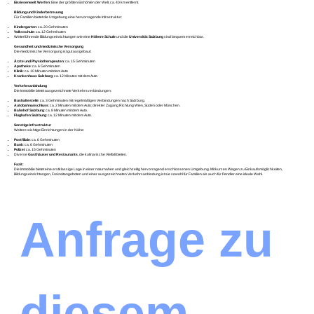
Eisriesenwelt Werfen
: Eine der größten Eishöhlen der Welt, ca. 40 km entfernt.
Bildung und Kinderbetreuung
Für Familien bietet die Umgebung eine hervorragende Infrastruktur:
Kindergarten
: ca. 20 Gehminuten
Volksschule
: ca. 12 Gehminuten
Weiterführende Bildungseinrichtungen wie eine
Höhere Schule
und die
Universität Salzburg
sind bequem erreichbar.
Gesundheit und medizinische Versorgung
Die medizinische Versorgung ist gut ausgebaut:
Ärzte und Physiotherapeuten
: ca. 15 Gehminuten
Apotheke
: ca. 6 Gehminuten
Klinik
: ca. 10 Minuten mit dem Auto
Krankenhaus Salzburg
: ca. 12 Minuten mit dem Auto
Verkehrsanbindung
Die Immobilie bietet ausgezeichnete Verkehrsverbindungen:
Bushaltestelle
: ca. 3 Gehminuten mit regelmäßigen Verbindungen nach Salzburg.
Autobahnanschluss
: ca. 2 Minuten mit dem Auto; direkter Zugang Richtung Wien, Süden oder München.
Bahnhof Salzburg
: ca. 8 Minuten mit dem Auto.
Flughafen Salzburg
: ca. 12 Minuten mit dem Auto.
Sonstige Infrastruktur
Weitere wichtige Einrichtungen in der Nähe:
Postfiliale
: ca. 6 Gehminuten
Bank
: ca. 6 Gehminuten
Polizei
: ca. 15 Gehminuten
Diverse
Gasthäuser und Restaurants
, die kulinarische Vielfalt bieten.
Fazit:
Die Immobilie bietet eine erstklassige Lage in einer naturnahen und gleichzeitig hervorragend erschlossenen Umgebung. Mit kurzen Wegen zu Einkaufsmöglichkeiten,
Bildungseinrichtungen, Freizeitangeboten und einer ausgezeichneten Verkehrsanbindung ist sie sowohl für Familien als auch für Pendler eine ideale Wahl.
Anfrage zu 
diesem 