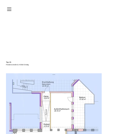
Top 15
Friedensstraße 8, A-5082 Grödig