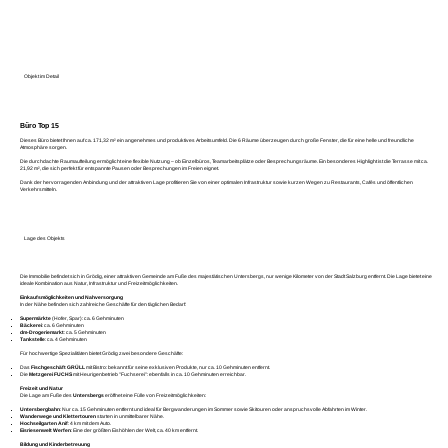
Objekt im Detail
Büro Top 15
Dieses Büro bietet Ihnen auf ca. 171,32 m² ein angenehmes und produktives Arbeitsumfeld. Die 6 Räume überzeugen durch große Fenster, die für eine helle und freundliche
Atmosphäre sorgen.
Die durchdachte Raumaufteilung ermöglicht eine flexible Nutzung – ob Einzelbüros, Teamarbeitsplätze oder Besprechungsräume. Ein besonderes Highlight ist die Terrasse mit ca.
21,92 m², die sich perfekt für entspannte Pausen oder Besprechungen im Freien eignet.
Dank der hervorragenden Anbindung und der attraktiven Lage profitieren Sie von einer optimalen Infrastruktur sowie kurzen Wegen zu Restaurants, Cafés und öffentlichen
Verkehrsmitteln.
Lage des Objekts
Die Immobilie befindet sich in Grödig, einer attraktiven Gemeinde am Fuße des majestätischen Untersbergs, nur wenige Kilometer von der Stadt Salzburg entfernt. Die Lage bietet eine
ideale Kombination aus Natur, Infrastruktur und Freizeitmöglichkeiten.
Einkaufsmöglichkeiten und Nahversorgung
In der Nähe befinden sich zahlreiche Geschäfte für den täglichen Bedarf:
Supermärkte
(Hofer, Spar): ca. 6 Gehminuten
Bäckerei
: ca. 6 Gehminuten
dm-Drogeriemarkt
: ca. 5 Gehminuten
Tankstelle
: ca. 4 Gehminuten
Für hochwertige Spezialitäten bietet Grödig zwei besondere Geschäfte:
Das
Fischgeschäft GRÜLL
mit Bistro: bekannt für seine exklusiven Produkte, nur ca. 10 Gehminuten entfernt.
Die
Metzgerei FUCHS
mit Heurigenbetrieb "Fuchserei": ebenfalls in ca. 10 Gehminuten erreichbar.
Freizeit und Natur
Die Lage am Fuße des
Untersbergs
eröffnet eine Fülle von Freizeitmöglichkeiten:
Untersbergbahn
: Nur ca. 15 Gehminuten entfernt und ideal für Bergwanderungen im Sommer sowie Skitouren oder anspruchsvolle Abfahrten im Winter.
Wanderwege und Klettertouren
starten in unmittelbarer Nähe.
Hochseilgarten Anif
: 4 km mit dem Auto.
Eisriesenwelt Werfen
: Eine der größten Eishöhlen der Welt, ca. 40 km entfernt.
Bildung und Kinderbetreuung