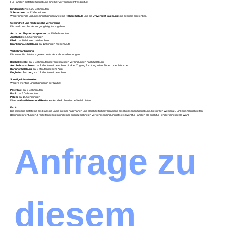
Für Familien bietet die Umgebung eine hervorragende Infrastruktur:
Kindergarten
: ca. 20 Gehminuten
Volksschule
: ca. 12 Gehminuten
Weiterführende Bildungseinrichtungen wie eine
Höhere Schule
und die
Universität Salzburg
sind bequem erreichbar.
Gesundheit und medizinische Versorgung
Die medizinische Versorgung ist gut ausgebaut:
Ärzte und Physiotherapeuten
: ca. 15 Gehminuten
Apotheke
: ca. 6 Gehminuten
Klinik
: ca. 10 Minuten mit dem Auto
Krankenhaus Salzburg
: ca. 12 Minuten mit dem Auto
Verkehrsanbindung
Die Immobilie bietet ausgezeichnete Verkehrsverbindungen:
Bushaltestelle
: ca. 3 Gehminuten mit regelmäßigen Verbindungen nach Salzburg.
Autobahnanschluss
: ca. 2 Minuten mit dem Auto; direkter Zugang Richtung Wien, Süden oder München.
Bahnhof Salzburg
: ca. 8 Minuten mit dem Auto.
Flughafen Salzburg
: ca. 12 Minuten mit dem Auto.
Sonstige Infrastruktur
Weitere wichtige Einrichtungen in der Nähe:
Postfiliale
: ca. 6 Gehminuten
Bank
: ca. 6 Gehminuten
Polizei
: ca. 15 Gehminuten
Diverse
Gasthäuser und Restaurants
, die kulinarische Vielfalt bieten.
Fazit:
Die Immobilie bietet eine erstklassige Lage in einer naturnahen und gleichzeitig hervorragend erschlossenen Umgebung. Mit kurzen Wegen zu Einkaufsmöglichkeiten,
Bildungseinrichtungen, Freizeitangeboten und einer ausgezeichneten Verkehrsanbindung ist sie sowohl für Familien als auch für Pendler eine ideale Wahl.
Anfrage zu 
diesem 