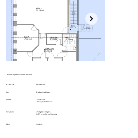
Die wichtigsten Daten im Überblick
Büroräume:
6 Büroräume
Ort:
Grödig bei Salzburg
Fläche:
ca. 171,32 m²
+ ca. 21,92 m² Terrasse
Parkplätze:
5 Parkplätze möglich
36 € (inkl. MwSt.) pro Parkplatz
Miete:
Vermietet